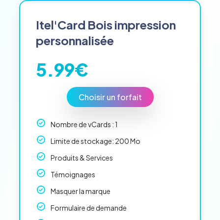
ssai
Itel'Card Bois impression
personnalisée
5.99€
Choisir un forfait
Nombre de vCards : 1
Limite de stockage: 200 Mo
Produits & Services
Témoignages
Masquer la marque
Formulaire de demande