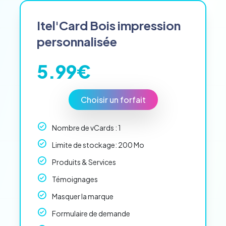
ssai
Itel'Card Bois impression
personnalisée
5.99€
Choisir un forfait
Nombre de vCards : 1
Limite de stockage: 200 Mo
Produits & Services
Témoignages
Masquer la marque
Formulaire de demande