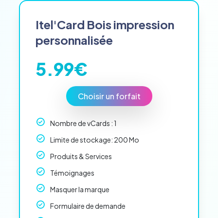
ssai
Itel'Card Bois impression
personnalisée
5.99€
Choisir un forfait
Nombre de vCards : 1
Limite de stockage: 200 Mo
Produits & Services
Témoignages
Masquer la marque
Formulaire de demande