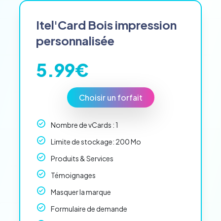
ssai
Itel'Card Bois impression
personnalisée
5.99€
Choisir un forfait
Nombre de vCards : 1
Limite de stockage: 200 Mo
Produits & Services
Témoignages
Masquer la marque
Formulaire de demande