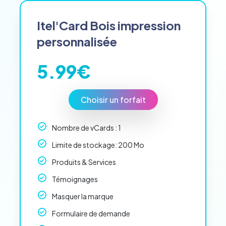
ssai
Itel'Card Bois impression
personnalisée
5.99€
Choisir un forfait
Nombre de vCards : 1
Limite de stockage: 200 Mo
Produits & Services
Témoignages
Masquer la marque
Formulaire de demande